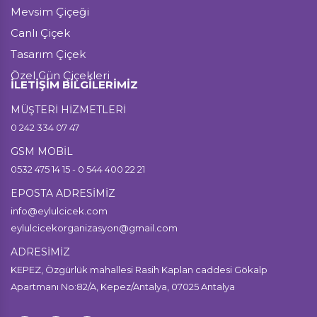
Mevsim Çiçeği
Canlı Çiçek
Tasarım Çiçek
Özel Gün Çiçekleri
İLETİŞİM BİLGİLERİMİZ
MÜŞTERİ HİZMETLERİ
0 242 334 07 47
GSM MOBİL
0532 475 14 15 - 0 544 400 22 21
EPOSTA ADRESİMİZ
info@eylulcicek.com
eylulcicekorganizasyon@gmail.com
ADRESİMİZ
KEPEZ, Özgürlük mahallesi Rasih Kaplan caddesi Gökalp
Apartmanı No:82/A, Kepez/Antalya, 07025 Antalya