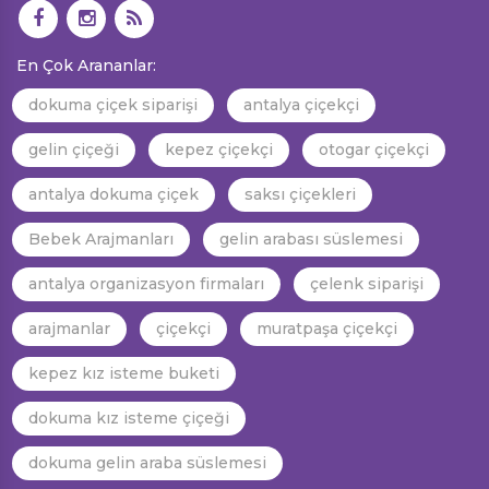
En Çok Arananlar:
dokuma çiçek siparişi
antalya çiçekçi
gelin çiçeği
kepez çiçekçi
otogar çiçekçi
antalya dokuma çiçek
saksı çiçekleri
Bebek Arajmanları
gelin arabası süslemesi
antalya organizasyon firmaları
çelenk siparişi
arajmanlar
çiçekçi
muratpaşa çiçekçi
kepez kız isteme buketi
dokuma kız isteme çiçeği
dokuma gelin araba süslemesi