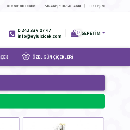
ÖDEME BILDIRIMI
SIPARIŞ SORGULAMA
İLETİŞİM
0 242 334 07 47
SEPETIM
0
info@eylulcicek.com
IÇEK
ÖZEL GÜN ÇIÇEKLERI