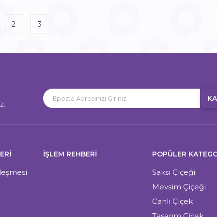
2
3
KA
z.
ERI
İŞLEM REHBERİ
POPÜLER KATEGO
zleşmesi
Saksı Çiçeği
Mevsim Çiçeği
Canlı Çiçek
Tasarım Çiçek