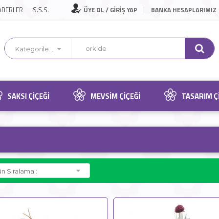
ABERLER
S.S.S.
ÜYE OL / GİRİŞ YAP
BANKA HESAPLARIMIZ
Kategorilerimiz
SAKSI ÇIÇEĞI
MEVSIM ÇIÇEĞI
TASARIM Ç
n Sıralama :