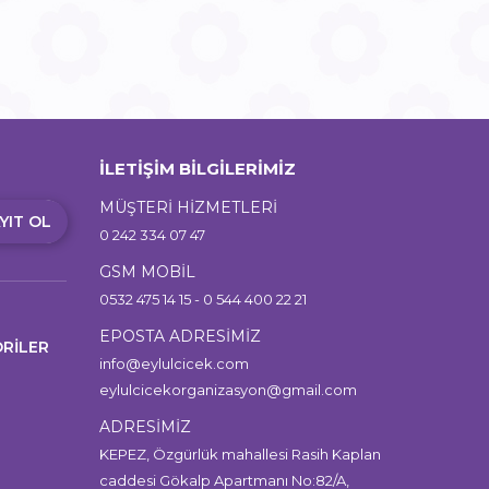
İLETİŞİM BİLGİLERİMİZ
MÜŞTERİ HİZMETLERİ
YIT OL
0 242 334 07 47
GSM MOBİL
0532 475 14 15 - 0 544 400 22 21
EPOSTA ADRESİMİZ
RİLER
info@eylulcicek.com
eylulcicekorganizasyon@gmail.com
ADRESİMİZ
KEPEZ, Özgürlük mahallesi Rasih Kaplan
caddesi Gökalp Apartmanı No:82/A,