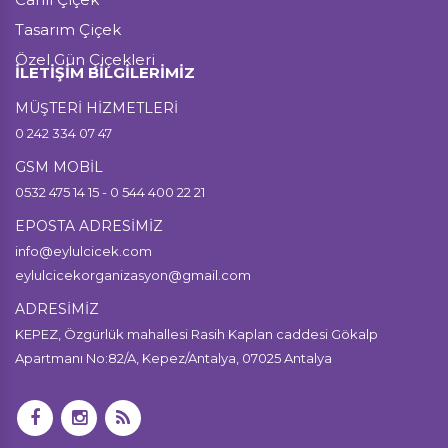
Tasarım Çiçek
Özel Gün Çiçekleri
İLETİŞİM BİLGİLERİMİZ
MÜŞTERİ HİZMETLERİ
0 242 334 07 47
GSM MOBİL
0532 475 14 15 - 0 544 400 22 21
EPOSTA ADRESİMİZ
info@eylulcicek.com
eylulcicekorganizasyon@gmail.com
ADRESİMİZ
KEPEZ, Özgürlük mahallesi Rasih Kaplan caddesi Gökalp
Apartmanı No:82/A, Kepez/Antalya, 07025 Antalya