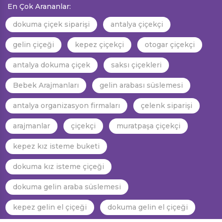
En Çok Arananlar:
dokuma çiçek siparişi
antalya çiçekçi
gelin çiçeği
kepez çiçekçi
otogar çiçekçi
antalya dokuma çiçek
saksı çiçekleri
Bebek Arajmanları
gelin arabası süslemesi
antalya organizasyon firmaları
çelenk siparişi
arajmanlar
çiçekçi
muratpaşa çiçekçi
kepez kız isteme buketi
dokuma kız isteme çiçeği
dokuma gelin araba süslemesi
kepez gelin el çiçeği
dokuma gelin el çiçeği